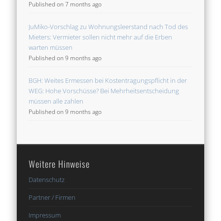
Published on 7 months ago
JuMiko-Vorschlag zu Wohnungsleerstand nach Tod des
Mieters: Vermieter sollen nicht mehr auf die Erben
warten müssen
Published on 9 months ago
BGH: Weites Ermessen bei Kostentragungspflicht in der
WEG: Hohe Vorschüsse? Bei Mehrheitsentscheidung
müssen alle zahlen
Published on 9 months ago
Weitere Hinweise
Datenschutz
Partner / Firmen
Impressum