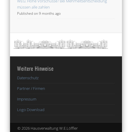
WEG: Hohe Vorschüsse? Bei Mehrheitsentscheidung
müssen alle zahlen
Published on 9 months ago
Weitere Hinweise
Datenschutz
Partner / Firmen
Impressum
Logo Download
© 2026 Hausverwaltung W.E.Löffler