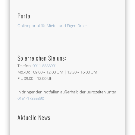
betreut.H
Löffler ist
Portal
empfehle
Onlineportal für Mieter und Eigentümer
So erreichen Sie uns:
Telefon:
0911-8888931
Mo.-Do.: 09:00 – 12:00 Uhr | 13:30 – 16:00 Uhr
Fr.: 09:00 – 12:00 Uhr
In dringenden Notfällen außerhalb der Bürozeiten unter
0151-17355390
Aktuelle News