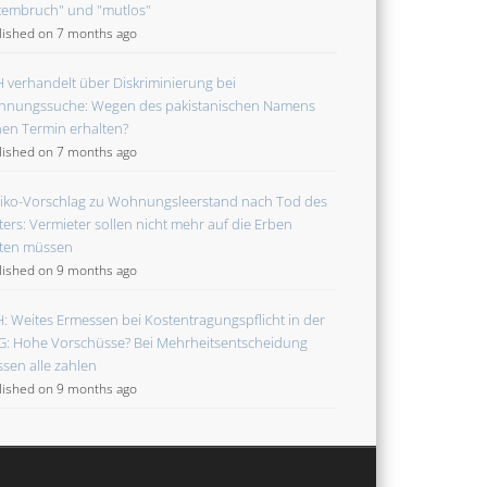
tembruch" und "mutlos"
lished on 7 months ago
 verhandelt über Diskriminierung bei
nungssuche: Wegen des pakistanischen Namens
nen Termin erhalten?
lished on 7 months ago
iko-Vorschlag zu Wohnungsleerstand nach Tod des
ters: Vermieter sollen nicht mehr auf die Erben
ten müssen
lished on 9 months ago
: Weites Ermessen bei Kostentragungspflicht in der
: Hohe Vorschüsse? Bei Mehrheitsentscheidung
sen alle zahlen
lished on 9 months ago