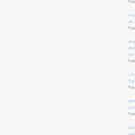
Pub
Hub
als
Pub
Waf
Red
der
Pub
LG 
Eig
Pub
Möb
Jus
Pub
BGH
dar