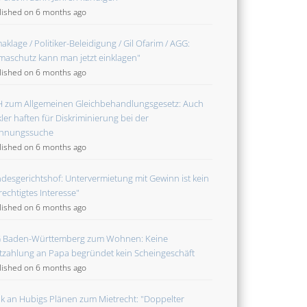
lished on 6 months ago
maklage / Politiker-Beleidigung / Gil Ofarim / AGG:
imaschutz kann man jetzt einklagen"
lished on 6 months ago
 zum Allgemeinen Gleichbehandlungsgesetz: Auch
ler haften für Diskriminierung bei der
hnungssuche
lished on 6 months ago
desgerichtshof: Untervermietung mit Gewinn ist kein
rechtigtes Interesse"
lished on 6 months ago
 Baden-Württemberg zum Wohnen: Keine
tzahlung an Papa begründet kein Scheingeschäft
lished on 6 months ago
tik an Hubigs Plänen zum Mietrecht: "Doppelter