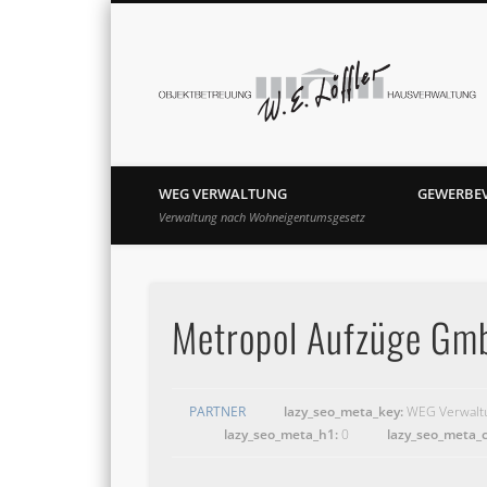
Facebook
Google+
WEG VERWALTUNG
GEWERBE
Verwaltung nach Wohneigentumsgesetz
Metropol Aufzüge Gm
PARTNER
lazy_seo_meta_key:
WEG Verwalt
lazy_seo_meta_h1:
0
lazy_seo_meta_