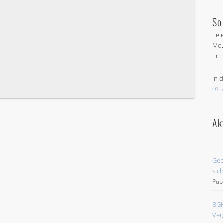
So
Tel
Mo.
Fr.
In 
015
Ak
Geb
sic
Pub
BGH
Ver