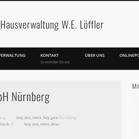
Hausverwaltung W.E. Löffler
VERWALTUNG
KONTAKT
ÜBER UNS
ONLINEP
So erreichen Sie uns
Mi
bH Nürnberg
ung
lazy_seo_meta_key_geo:
Nürnberg
check:
0
lazy_seo_meta_desc: