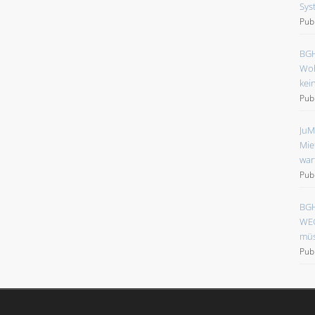
Sys
Pub
BGH
Woh
kei
Pub
JuM
Mie
war
Pub
BGH
WEG
müs
Pub