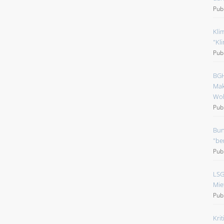
Pub
Kli
"Kl
Pub
BGH
Mak
Wo
Pub
Bun
"be
Pub
LSG
Mie
Pub
Kri